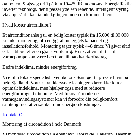
og pollen. Støjsvag drift på kun 19–25 dB indendørs. Energieffektiv
inverter-teknologi, der tilpasser ydelsen løbende. Intelligent styring
via app, så du kan tænde kølingen inden du kommer hjem.
Hvad koster aircondition?
Et airconditionanlæg til en bolig koster typisk fra 15.000 til 30.000
kr. inkl. montering, afhængigt af anlæggets kapacitet og
installationsforhold. Montering tager typisk 4–8 timer. Vi giver altid
et fast tilbud efter en gratis vurdering. Husk, at en luft-til-luft
varmepumpe kan være berettiget til håndværkerfradrag.
Bedre indeklima, mindre energiforbrug
Vi er din lokale specialist i ventilationsløsninger til private hjem på
hele Sjælland. Vores skræddersyede løsninger sikrer ikke kun et
optimalt indeklima, men hjælper også med at reducere
energiforbruget i din bolig. Med fokus på moderne
varmegenvindingssystemer kan vi forbedre din boligkomfort,
samtidig med at vi sænker dine energiomkostninger.
Kontakt Os
Montering af aircondition i hele Danmark
Vi monterer aircondition i København, Roskilde, Ballerup, Taastrup,