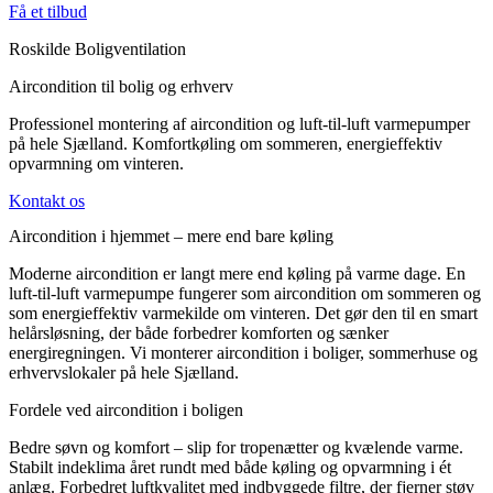
Få et tilbud
Roskilde Boligventilation
Aircondition til bolig og erhverv
Professionel montering af aircondition og luft-til-luft varmepumper
på hele Sjælland. Komfortkøling om sommeren, energieffektiv
opvarmning om vinteren.
Kontakt os
Aircondition i hjemmet – mere end bare køling
Moderne aircondition er langt mere end køling på varme dage. En
luft-til-luft varmepumpe fungerer som aircondition om sommeren og
som energieffektiv varmekilde om vinteren. Det gør den til en smart
helårsløsning, der både forbedrer komforten og sænker
energiregningen. Vi monterer aircondition i boliger, sommerhuse og
erhvervslokaler på hele Sjælland.
Fordele ved aircondition i boligen
Bedre søvn og komfort – slip for tropenætter og kvælende varme.
Stabilt indeklima året rundt med både køling og opvarmning i ét
anlæg. Forbedret luftkvalitet med indbyggede filtre, der fjerner støv