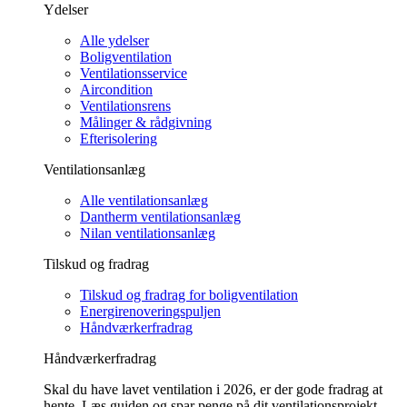
Ydelser
Alle ydelser
Boligventilation
Ventilationsservice
Aircondition
Ventilationsrens
Målinger & rådgivning
Efterisolering
Ventilationsanlæg
Alle ventilationsanlæg
Dantherm ventilationsanlæg
Nilan ventilationsanlæg
Tilskud og fradrag
Tilskud og fradrag for boligventilation
Energirenoveringspuljen
Håndværkerfradrag
Håndværkerfradrag
Skal du have lavet ventilation i 2026, er der gode fradrag at
hente. Læs guiden og spar penge på dit ventilationsprojekt.