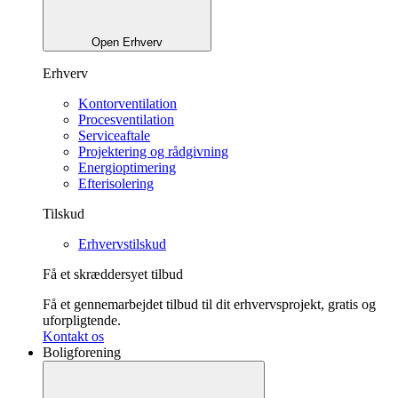
Open Erhverv
Erhverv
Kontorventilation
Procesventilation
Serviceaftale
Projektering og rådgivning
Energioptimering
Efterisolering
Tilskud
Erhvervstilskud
Få et skræddersyet tilbud
Få et gennemarbejdet tilbud til dit erhvervsprojekt, gratis og
uforpligtende.
Kontakt os
Boligforening