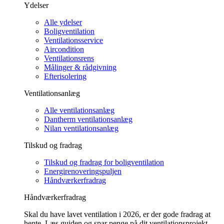
Ydelser
Alle ydelser
Boligventilation
Ventilationsservice
Aircondition
Ventilationsrens
Målinger & rådgivning
Efterisolering
Ventilationsanlæg
Alle ventilationsanlæg
Dantherm ventilationsanlæg
Nilan ventilationsanlæg
Tilskud og fradrag
Tilskud og fradrag for boligventilation
Energirenoveringspuljen
Håndværkerfradrag
Håndværkerfradrag
Skal du have lavet ventilation i 2026, er der gode fradrag at
hente. Læs guiden og spar penge på dit ventilationsprojekt.