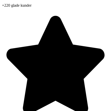
Videre
+220 glade kunder
til
indhold