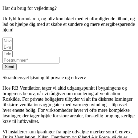
Har du brug for vejledning?
Udfyld formularen, og bliv kontaktet med et uforpligtende tilbud, og
lad os hjælpe dig med at skabe et sundere og mere energibesparende
hjem!
Send
Skræddersyet løsning til private og erhverv
Hos RB Ventilation tager vi altid udgangspunkt i bygningens og
brugerens behov, når vi rådgiver om montering af ventilation i
Roskilde. For private boligejere tilbyder vi alt fra diskrete løsninger
til større ventilationsaggregater med varmegenvinding – tilpasset
hver eneste bolig. For virksomheder laver vi ofte mere komplekse
løsninger, der tager højde for store arealer, forskellig brug og særlige
krav til luftkvalitet.
Vi installerer kun løsninger fra nøje udvalgte mærker som Genvex,
Duka Ventilation, Nilan, Dantherm og Øland Air Force, så du er