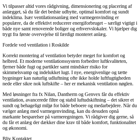
Vi tilpasser altid vores rådgivning, dimensionering og placering af
anlægget, så du får det bedste udbytte, optimal komfort og sundt
indeklima. Især ventilationsanlæg med varmegenvinding er
populære, da de effektivt reducerer energiforbruget – særligt vigtigt i
både nye samt renoverede boliger og erhvervslokaler. Vi hjælper dig
trygt fra første overvejelse til færdigt monteret anlæg.
Fordele ved ventilation i Roskilde
Korrekt montering af ventilation betyder meget for komfort og
helbred. Et moderne ventilationssystem forbedrer luftkvaliteten,
fjerner både fugt og partikler samt mindsker risiko for
skimmelsvamp og indelukket lugt. I nye, energivenlige og tætte
bygninger kan naturlig udluftning ofte ikke holde luftfugtigheden
nede eller sikre nok luftskifte – her er mekanisk ventilation nøglen.
Med løsninger fra fx Nilan, Dantherm og Genvex får du effektiv
ventilation, avancerede filtre og stabil luftudskiftning – det sikrer et
sundt og behageligt miljø for både beboere og medarbejdere. Når du
vælger anlæg med varmegenvinding, kan du desuden opnå
markante besparelser på varmeregningen. Vi rådgiver dig gerne, så
du får et anlæg der dækker dine krav til både komfort, funktionalitet
og økonomi.
Bliv Kontaktet