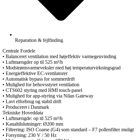
Reparation & fejlfinding
Centrale Fordele
•
Balanceret ventilation med højeffektiv varmegenvinding
•
Luftmængder op til 525 m³/h
•
Modstrømsvarmeveksler med høj temperaturvirkningsgrad
•
Energieffektive EC-ventilatorer
•
Automatisk bypass for sommerdrift
•
Mulighed for behovsstyret ventilation
•
CTS602 styring med HMI touch-panel
•
Mulighed for app-styring via Nilan Gateway
•
Lavt elforbrug og stabil drift
•
Produceret i Danmark
Tekniske Hoveddata
•
Luftmængde:
op til 525 m³/h
•
Kanaltilslutninger:
Ø200 mm
•
Filtrering:
ISO Coarse (G4) som standard – F7 pollenfilter muligt
•
Forsyning:
230 V / 50 Hz