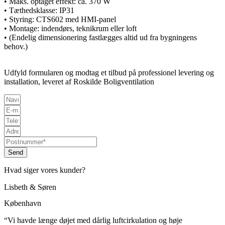
•
Maks. optaget effekt:
ca. 370 W
•
Tæthedsklasse:
IP31
•
Styring:
CTS602 med HMI-panel
•
Montage:
indendørs, teknikrum eller loft
•
(Endelig dimensionering fastlægges altid ud fra bygningens
behov.)
Udfyld formularen og modtag et tilbud på professionel levering og
installation, leveret af Roskilde Boligventilation
Send
Hvad siger vores kunder?
Lisbeth & Søren
København
“Vi havde længe døjet med dårlig luftcirkulation og høje