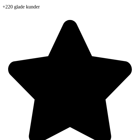
Videre
+220 glade kunder
til
indhold